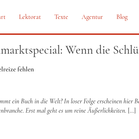
art
Lektorat
Texte
Agentur
Blog
gation
marktspecial: Wenn die Schlüs
springen
lreize fehlen
mt ein Buch in die Welt? In loser Folge erscheinen hier B
branche. Erst mal geht es um reine Äußerlichkeiten.
[…]