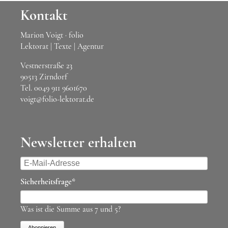
Kontakt
Marion Voigt · folio
Lektorat | Texte | Agentur
Vestnerstraße 23
90513 Zirndorf
Tel.
0049 911 9601670
voigt@folio-lektorat.de
Newsletter erhalten
E-
Mail-
Pflichtfeld
Sicherheitsfrage
*
Adresse
Was ist die Summe aus 7 und 5?
Abonnieren