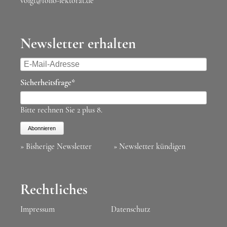
voigt@folio-lektorat.de
Newsletter erhalten
E-
Mail-
Pflichtfeld
Sicherheitsfrage
*
Adresse
Bitte rechnen Sie 2 plus 8.
Abonnieren
» Bisherige Newsletter
» Newsletter kündigen
Rechtliches
Impressum
Datenschutz