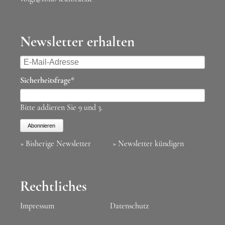
Newsletter erhalten
E-
Mail-
Pflichtfeld
Sicherheitsfrage
*
Adresse
Bitte addieren Sie 9 und 3.
Abonnieren
» Bisherige Newsletter
» Newsletter kündigen
Rechtliches
Impressum
Datenschutz