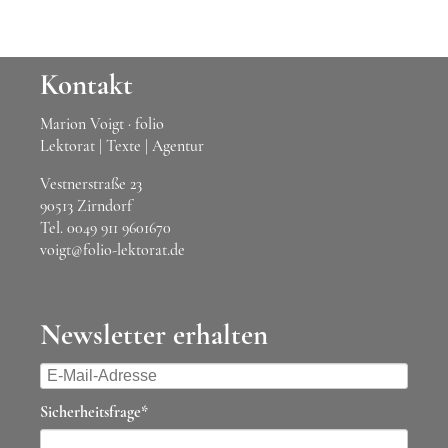
Kontakt
Marion Voigt · folio
Lektorat | Texte | Agentur
Vestnerstraße 23
90513 Zirndorf
Tel.
0049 911 9601670
voigt@folio-lektorat.de
Newsletter erhalten
E-
Mail-
Pflichtfeld
Sicherheitsfrage
*
Adresse